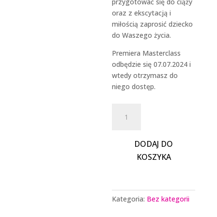
przygotować się do ciąży
oraz z ekscytacją i
miłością zaprosić dziecko
do Waszego życia.
Premiera Masterclass
odbędzie się 07.07.2024 i
wtedy otrzymasz do
niego dostęp.
ilość
Masterclass
ESENCJA:
Jak
DODAJ DO
świadomie
KOSZYKA
przygotować
się
do
ciąży?
Kategoria:
Bez kategorii