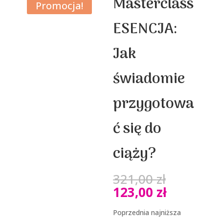
Masterclass
Promocja!
ESENCJA:
Jak
świadomie
przygotowa
ć się do
ciąży?
Pierwot
321,00
zł
cena
Aktualn
123,00
zł
wynosił
cena
321,00 z
wynosi:
Poprzednia najniższa