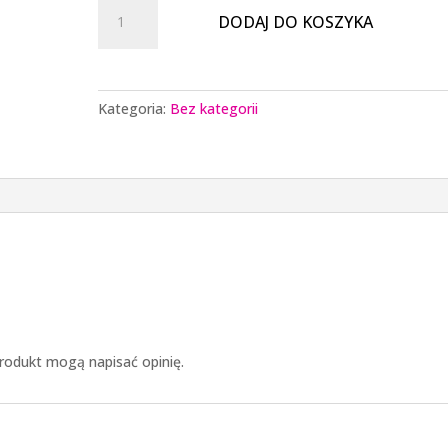
ilość
DODAJ DO KOSZYKA
Konsultacja
indywidualna
on-
line
Kategoria:
Bez kategorii
 produkt mogą napisać opinię.