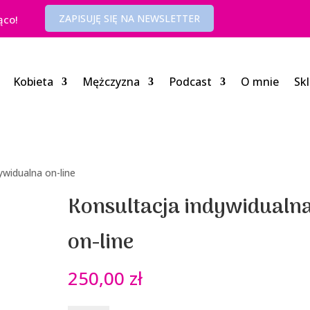
ZAPISUJĘ SIĘ NA NEWSLETTER
ąco!
Kobieta
Mężczyzna
Podcast
O mnie
Sk
ywidualna on-line
Konsultacja indywidualn
on-line
250,00
zł