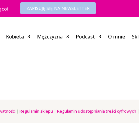
ZAPISUJĘ SIĘ NA NEWSLETTER
ąco!
Kobieta
Mężczyzna
Podcast
O mnie
Sk
watności
|
Regulamin sklepu
|
Regulamin udostępniania treści cyfrowych