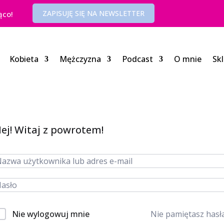
ZAPISUJĘ SIĘ NA NEWSLETTER
ąco!
Kobieta
Mężczyzna
Podcast
O mnie
Sk
ej! Witaj z powrotem!
Nie wylogowuj mnie
Nie pamiętasz hasł