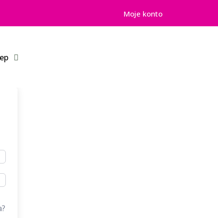
Moje konto
lep
a?