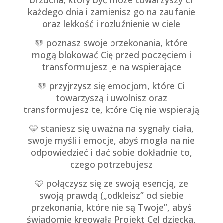
brzucha, który być może towarzyszy Ci
każdego dnia i zamienisz go na zaufanie
oraz lekkość i rozluźnienie w ciele
🩵
poznasz swoje przekonania, które
mogą blokować Cię przed poczęciem i
transformujesz je na wspierające
🩵
przyjrzysz się emocjom, które Ci
towarzyszą i uwolnisz oraz
transformujesz te, które Cię nie wspierają
🩵
staniesz się uważna na sygnały ciała,
swoje myśli i emocje, abyś mogła na nie
odpowiedzieć i dać sobie dokładnie to,
czego potrzebujesz
🩵 połączysz się ze swoją esencją, ze
swoją prawdą („odkleisz” od siebie
przekonania, które nie są Twoje”, abyś
świadomie kreowała Projekt Cel dziecka,